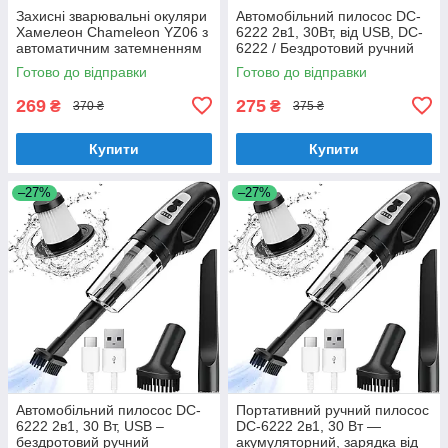
Захисні зварювальні окуляри
Автомобільний пилосос DC-
Хамелеон Chameleon YZ06 з
6222 2в1, 30Вт, від USB, DC-
автоматичним затемненням
6222 / Бездротовий ручний
(захист від УФ та ІЧ
пилосос з насадкою -
Готово до відправки
Готово до відправки
променів)
Автопилосос
269
275
₴
₴
370 ₴
375 ₴
Купити
Купити
–27%
–27%
Автомобільний пилосос DC-
Портативний ручний пилосос
6222 2в1, 30 Вт, USB –
DC-6222 2в1, 30 Вт —
бездротовий ручний
акумуляторний, зарядка від