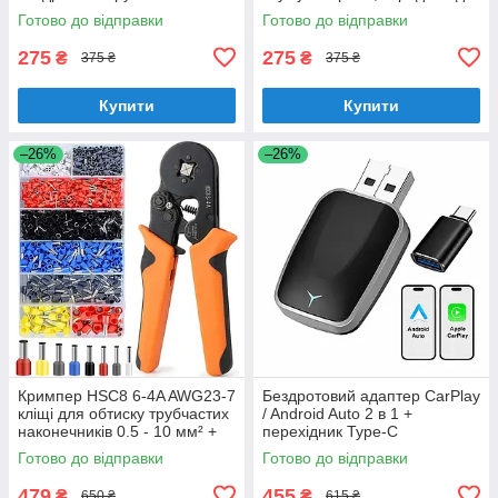
автопилосос з насадками
USB, для дому та офісу
Готово до відправки
Готово до відправки
275
275
₴
₴
375 ₴
375 ₴
Купити
Купити
–26%
–26%
Кримпер HSC8 6-4A AWG23-7
Бездротовий адаптер CarPlay
кліщі для обтиску трубчастих
/ Android Auto 2 в 1 +
наконечників 0.5 - 10 мм² +
перехідник Type-C
1200 гільз
Готово до відправки
Готово до відправки
479
455
₴
₴
650 ₴
615 ₴