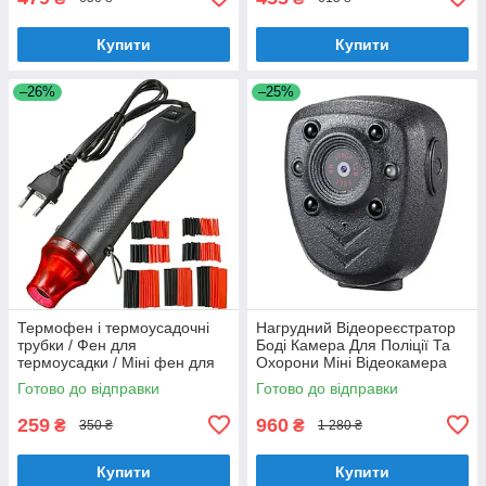
Купити
Купити
–26%
–25%
Термофен і термоусадочні
Нагрудний Відеореєстратор
трубки / Фен для
Боді Камера Для Поліції Та
термоусадки / Міні фен для
Охорони Міні Відеокамера
термоусадки
Портативна Нічна Зйомка Full
Готово до відправки
Готово до відправки
HD
259
960
₴
₴
350 ₴
1 280 ₴
Купити
Купити