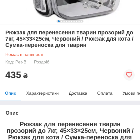
Рюкзак для перенесення тварин прозорий до
7кг, 45×33×25см, Червоний / Рюкзак для кота /
Сумка-переноска для тварин
Немає в наявності
Код: Pet-B
Роздріб
435
₴
Опис
Характеристики
Доставка
Оплата
Умови п
Опис
Рюкзак для перенесення тварин
прозорий до 7кг, 45×33×25см, Червоний /
Рюкзак для кота / Сумка-переноска для