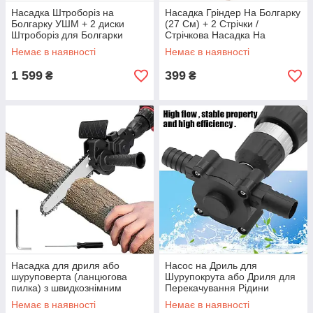
Насадка Штроборіз на
Насадка Гріндер На Болгарку
Болгарку УШМ + 2 диски
(27 См) + 2 Стрічки /
Штроборіз для Болгарки
Стрічкова Насадка На
125/150 мм
Болгарку / Насадка
Немає в наявності
Немає в наявності
Шліфувальна
1 599
399
₴
₴
Насадка для дриля або
Насос на Дриль для
шуруповерта (ланцюгова
Шурупокрута або Дриля для
пилка) з швидкознімним
Перекачування Рідини
механізмом | Електропилка з
Немає в наявності
Немає в наявності
ручкою