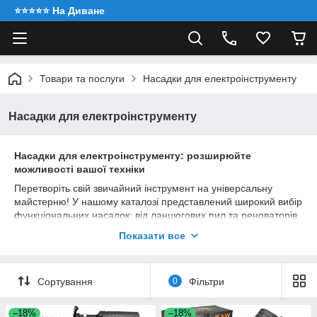
⭐️⭐️⭐️⭐️⭐️ На Диване
Товари та послуги
Насадки для електроінструменту
Насадки для електроінструменту
Насадки для електроінструменту: розширюйте
можливості вашої техніки
Перетворіть свій звичайний інструмент на універсальну
майстерню! У нашому каталозі представлений широкий вибір
функціональних насадок: від ланцюгових пил та реноваторів
до спеціалізованих адаптерів для шліфування та різки.
Показати все
Універсальність:
один інструмент — десятки
завдань.
Економія:
не потрібно купувати окремий дорогий
Сортування
0
Фільтри
пристрій.
Якість:
надійні кріплення та зносостійкі матеріали.
–18%
–18%