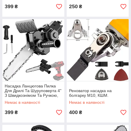
399
250
₴
₴
Насадка Ланцюгова Пилка
Для Дрилі Та Шуруповерта 4"
Реноватор насадка на
З Швидкознімом Та Ручкою,
болгарку М10, КШМ.
ABS+Сталь, Електропила Для
Немає в наявності
Немає в наявності
Дерева, Комплект Із Захис
399
400
₴
₴