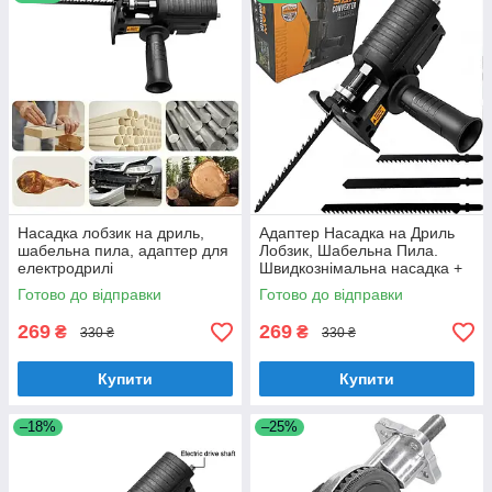
Знайдіть ідеальне доповнення для вашого шурупокрута,
КШМ (болгарки) чи перфоратора вже сьогодні!
Насадка лобзик на дриль,
Адаптер Насадка на Дриль
шабельна пила, адаптер для
Лобзик, Шабельна Пила.
електродрилі
Швидкознімальна насадка +
3 пиляльні полотна
Готово до відправки
Готово до відправки
269
269
₴
₴
330 ₴
330 ₴
Купити
Купити
–18%
–25%