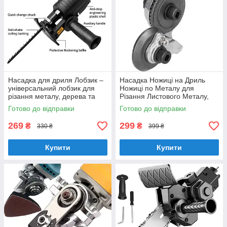
Насадка для дриля Лобзик –
Насадка Ножиці на Дриль
універсальний лобзик для
Ножиці по Металу для
різання металу, дерева та
Різання Листового Металу,
пластику.
Будівельні , Насадки на
Готово до відправки
Готово до відправки
Шуруповерт
269
299
₴
₴
330 ₴
399 ₴
Купити
Купити