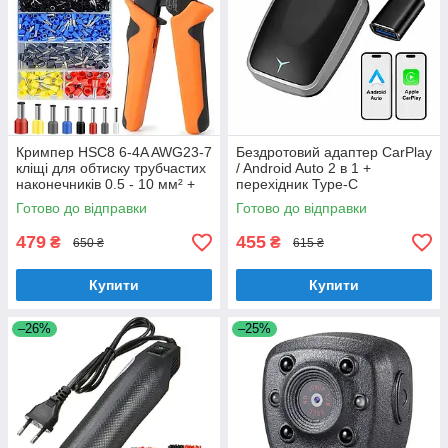
Кримпер HSC8 6-4A AWG23-7
Бездротовий адаптер CarPlay
кліщі для обтиску трубчастих
/ Android Auto 2 в 1 +
наконечників 0.5 - 10 мм² +
перехідник Type-C
1200 гільз
Готово до відправки
Готово до відправки
479
455
₴
₴
650 ₴
615 ₴
Купити
Купити
–26%
–25%