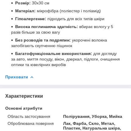
Розмір:
30x30 см
Матеріал:
мікрофібра (поліестер і поліамід)
Гіпоалергенне:
підходить для всіх типів шкіри
Висока поглинаюча здатність:
вбирає вологу у 5
разів більше за свою вагу
Без розводів та подряпин:
укорочені волокна
запобігають скупченню піщинок
Багатофункціональне використання:
для догляду
за авто, миття посуду, вікон, дзеркал, підлоги, очищення
оптики та ювелірних виробів
Приховати
Характеристики
Основні атрибути
Область застосування
Полірування, Уборка, Мийка
Оброблювана поверхня
Лак, Фарба, Скло, Метал,
Пластик, Натуральна шкіра,