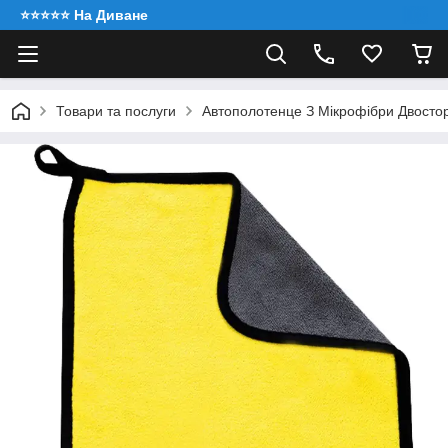
⭐️⭐️⭐️⭐️⭐️ На Диване
Товари та послуги
Автополотенце З Мікрофібри Двосто