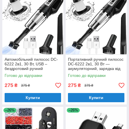
Автомобільний пилосос DC-
Портативний ручний пилосос
6222 2в1, 30 Вт, USB –
DC-6222 2в1, 30 Вт —
бездротовий ручний
акумуляторний, зарядка від
автопилосос з насадками
USB, для дому та офісу
Готово до відправки
Готово до відправки
275
275
₴
₴
375 ₴
375 ₴
Купити
Купити
–26%
–26%