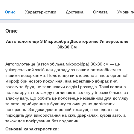
Опис
Характеристики
Доставка
Оплата
Умови п
Опис
Автополотенце З Мікрофібри Двостороннє Універсальне
30x30 См
Автополотенце (автомобільна мікрофібра) 30x30 см — це
універсальний засіб для догляду за вашим автомобілем та
іншими поверхнями. Полотенце виготовлене з гіпоалергенної
мікрофібри нового покоління, яка ефективно вбирає пил,
вологу та бруд, не залишаючи слідів і розводів. Тонкі волокна
поліестеру та поліаміду поглинають вологу у 5 разів більше за
власну вагу, що робить це полотенце незамінним для догляду
за авто, прибирання у будинку та очищення делікатних
поверхонь. Завдяки двосторонній текстурі, воно ідеально
підходить для використання на склі, дзеркалах, кузові авто, а
також для полірування без подряпин.
Основні характеристики: