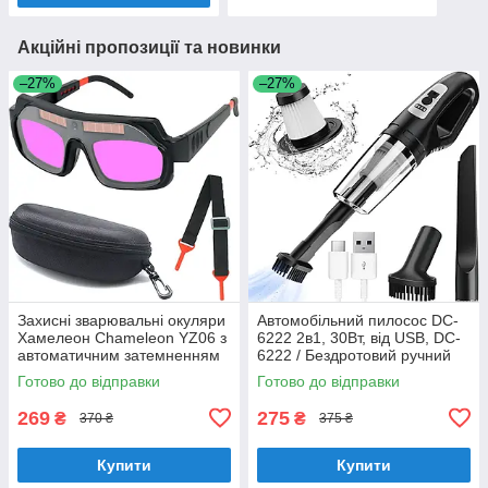
Акційні пропозиції та новинки
–27%
–27%
Захисні зварювальні окуляри
Автомобільний пилосос DC-
Хамелеон Chameleon YZ06 з
6222 2в1, 30Вт, від USB, DC-
автоматичним затемненням
6222 / Бездротовий ручний
(захист від УФ та ІЧ
пилосос з насадкою -
Готово до відправки
Готово до відправки
променів)
Автопилосос
269
275
₴
₴
370 ₴
375 ₴
Купити
Купити