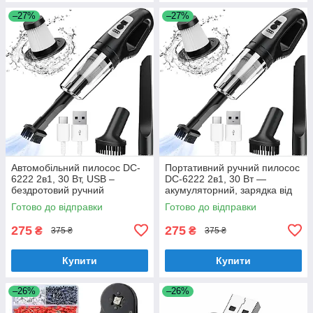
–27%
–27%
Автомобільний пилосос DC-
Портативний ручний пилосос
6222 2в1, 30 Вт, USB –
DC-6222 2в1, 30 Вт —
бездротовий ручний
акумуляторний, зарядка від
автопилосос з насадками
USB, для дому та офісу
Готово до відправки
Готово до відправки
275
275
₴
₴
375 ₴
375 ₴
Купити
Купити
–26%
–26%