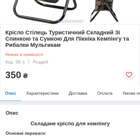
Крісло Стілець Туристичний Складний Зі
Спинкою та Сумкою Для Пікніка Кемпінгу та
Рибалки Мультикам
Немає в наявності
Код: SK-1
Роздріб
350
₴
Опис
Характеристики
Доставка
Оплата
Умови п
Опис
Складане крісло для кемпінгу
Основні переваги: