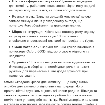
Широка сфера застосування:
Ідеально підходить
для кемпінгу, риболовлі, полювання, відпочинку на дачі,
на березі водойми, в лісі, на пляжі або для пікніка.
Компактність:
Завдяки складній конструкції крісло
займає мінімум місця у складеному вигляді, що
полегшує його зберігання та транспортування.
Міцна конструкція:
Крісло має сталеву раму, здатну
витримувати навантаження до 100 кг, а ніжки
спеціально спроектовані так, щоб не просідати в ґрунт.
Якісні матеріали:
Верхня тканина крісла виконана з
поліестеру Oxford 600D, відомого своєю міцністю та
надійністю.
Зручність:
Крісло оснащене великим відділенням на
блискавці для зберігання необхідних речей, а також
ручками для перенесення, що додає зручності при
транспортуванні.
Опис:
Складане крісло для кемпінгу — це невід'ємний
атрибут для активного відпочинку на природі. Його
практичність і зручність оцінять всі члени родини. Швидке та
легке складання та розкладання робить його незамінним
помічником у поході або на пікніку. Якісні матеріали та міцна
металева конструкція забезпечують довгий термін служби, а