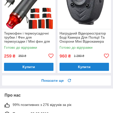
Термофен і термоусадочні
Нагрудний Відеореєстратор
трубки / Фен для
Боді Камера Для Поліції Та
термоусадки / Міні фен для
Охорони Міні Відеокамера
термоусадки
Портативна Нічна Зйомка Full
Готово до відправки
Готово до відправки
HD
259
960
₴
₴
350 ₴
1 280 ₴
Купити
Купити
Показати ще
Про нас
99% позитивних з 276 відгуків за рік