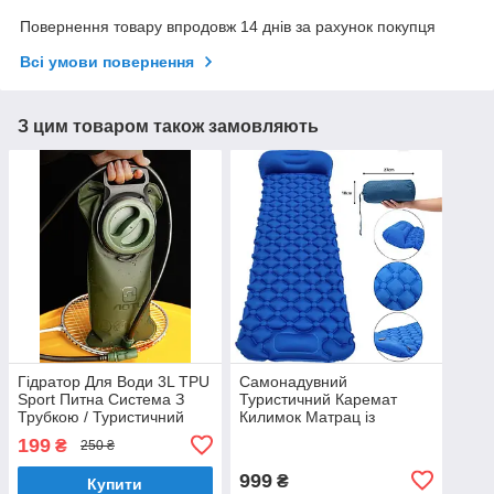
Повернення товару впродовж 14 днів за рахунок покупця
Всі умови повернення
З цим товаром також замовляють
Гідратор Для Води 3L TPU
Самонадувний
Sport Питна Система З
Туристичний Каремат
Трубкою / Туристичний
Килимок Матрац із
Тактичний Гідропак
Подушкою і Вбудованим
199
₴
250 ₴
Насосом (Синій)
999
₴
Купити