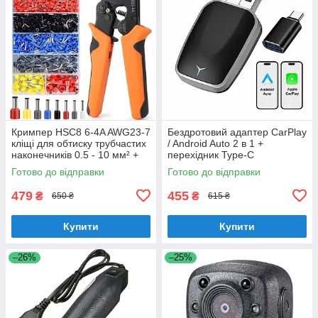
Кримпер HSC8 6-4A AWG23-7
Бездротовий адаптер CarPlay
кліщі для обтиску трубчастих
/ Android Auto 2 в 1 +
наконечників 0.5 - 10 мм² +
перехідник Type-C
1200 гільз
Готово до відправки
Готово до відправки
479
455
₴
₴
650 ₴
615 ₴
Купити
Купити
–26%
–25%